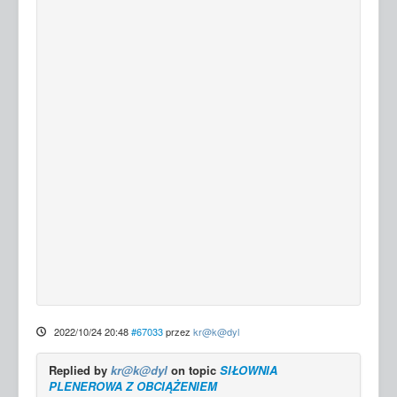
2022/10/24 20:48
#67033
przez
kr@k@dyl
Replied by
kr@k@dyl
on topic
SIŁOWNIA
PLENEROWA Z OBCIĄŻENIEM