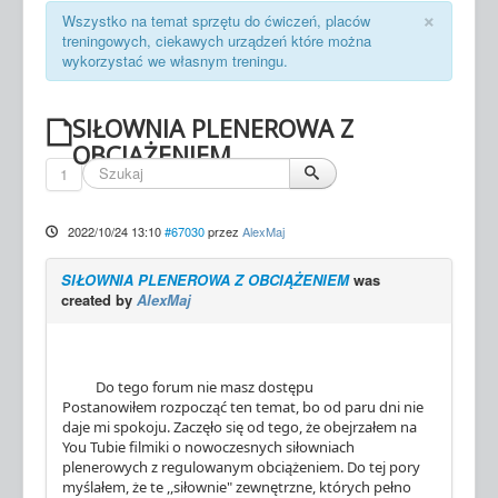
Mapy treningowe
×
Wszystko na temat sprzętu do ćwiczeń, placów
treningowych, ciekawych urządzeń które można
Newsletter
wykorzystać we własnym treningu.
Wiadomości
SIŁOWNIA PLENEROWA Z
OBCIĄŻENIEM
1
2022/10/24 13:10
#67030
przez
AlexMaj
SIŁOWNIA PLENEROWA Z OBCIĄŻENIEM
was
created by
AlexMaj
Do tego forum nie masz dostępu
Postanowiłem rozpocząć ten temat, bo od paru dni nie
daje mi spokoju. Zaczęło się od tego, że obejrzałem na
You Tubie filmiki o nowoczesnych siłowniach
plenerowych z regulowanym obciążeniem. Do tej pory
myślałem, że te ,,siłownie" zewnętrzne, których pełno