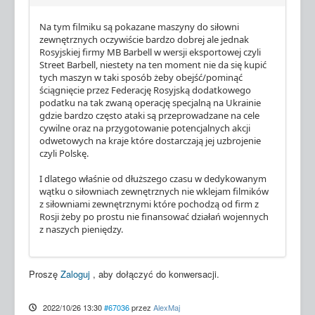
Na tym filmiku są pokazane maszyny do siłowni
zewnętrznych oczywiście bardzo dobrej ale jednak
Rosyjskiej firmy MB Barbell w wersji eksportowej czyli
Street Barbell, niestety na ten moment nie da się kupić
tych maszyn w taki sposób żeby obejść/pominąć
ściągnięcie przez Federację Rosyjską dodatkowego
podatku na tak zwaną operację specjalną na Ukrainie
gdzie bardzo często ataki są przeprowadzane na cele
cywilne oraz na przygotowanie potencjalnych akcji
odwetowych na kraje które dostarczają jej uzbrojenie
czyli Polskę.
I dlatego właśnie od dłuższego czasu w dedykowanym
wątku o siłowniach zewnętrznych nie wklejam filmików
z siłowniami zewnętrznymi które pochodzą od firm z
Rosji żeby po prostu nie finansować działań wojennych
z naszych pieniędzy.
Proszę
Zaloguj
, aby dołączyć do konwersacji.
2022/10/26 13:30
#67036
przez
AlexMaj