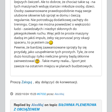
lżejszych ćwiczeń. Ale to dobrze, że chociaż takie są - na
tych maszynach widuję starsze i młodsze osoby, dzieci.
Osoby zaawansowane prawdopodobnie mają swoje
ulubione siłownie lub sprzęt w domu i ćwiczą
regularnie. Nie potrzebują dodatkowej zachęty do
treningu. Czego nie można powiedzieć o większości
ludzi - zasiedziałych i niezbyt skłonnych do
jakiegokolwiek ruchu. Więc jeśli te proste maszyny
dadzą im jakiś impuls, żeby się poruszać przy okazji
spaceru, to ja jestem za
Pewnie, że bardziej zaawansowane sprzęty by się
przydały, jako uzupełnienie tych prostych. Tyle, że one
dużo kosztują i tylko nieliczne gminy będą skłonne
zainwestować
. Takie mamy realia... Sport jest
zawsze na ostatnim miejscu w planach budżetowych.
Proszę
Zaloguj
, aby dołączyć do konwersacji.
2022/10/24 15:23
#67032
przez
AlexMaj
Replied by
AlexMaj
on topic
SIŁOWNIA PLENEROWA
Z OBCIĄŻENIEM