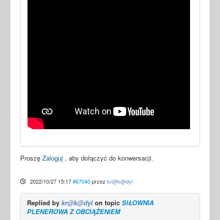
Proszę
Zaloguj
, aby dołączyć do konwersacji.
2022/10/27 15:17
#67040
przez
kr@k@dyl
Replied by
kr@k@dyl
on topic
SIŁOWNIA
PLENEROWA Z OBCIĄŻENIEM