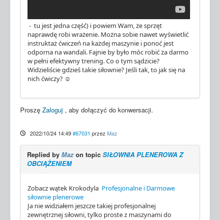
- tu jest jedna część) i powiem Wam, że sprzęt
naprawdę robi wrażenie. Można sobie nawet wyświetlić
instruktaż ćwiczeń na każdej maszynie i ponoć jest
odporna na wandali. Fajnie by było móc robić za darmo
w pełni efektywny trening. Co o tym sądzicie?
Widzieliście gdzieś takie siłownie? Jeśli tak, to jak się na
nich ćwiczy? ☺️
Proszę
Zaloguj
, aby dołączyć do konwersacji.
2022/10/24 14:49
#67031
przez
Maz
Replied by
Maz
on topic
SIŁOWNIA PLENEROWA Z
OBCIĄŻENIEM
Zobacz wątek Krokodyla
Profesjonalne i Darmowe
siłownie plenerowe
Ja nie widziałem jeszcze takiej profesjonalnej
zewnętrznej siłowni, tylko proste z maszynami do