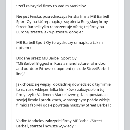
Szef i założyciel firmy to Vadim Markelov.
Nie jest Fińska, pośrednicząca Fińska firma MB Barbell
Sport Oy na której znajduje się oferta Rosyjskiej firmy
Street Barbell tylko reprezentuje ofertę tej firmy na
Europę, zresztą jak wpiszesz w google :
MB Barbell Sport Oy to wyskoczy ci mapka z takim
opisem :
Dodane przez: MB Barbell Sport Oy
"MBBarbell Biggest in Russia manufacturer of indoor
and outdoor Fitness equipment (include StreetBarbell
line)"
Jak chcesz się więcej i dokładniej dowiedzieć o tej firmie
to na razie wklejam kilka filmików z założycielem tej
firmy czyli z Vadimem Markelovem gdzie opowiada o
swojej firmie i produktach, w następnym poście wkleję
filmiki z fabryki gdzie powstają maszyny Street Barbell :
Vadim Markelov załozyciel firmy MBBarbell/Street
Barbell, starsze i nowsze wywiady :