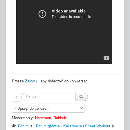
Proszę
Zaloguj
, aby dołączyć do konwersacji.
1
Moderatorzy:
Nabemori
,
Rabbek
Forum
Forum główne - Kalistenika i Street Workout