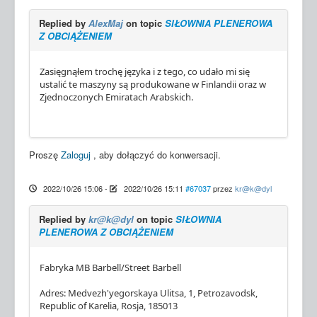
Replied by
AlexMaj
on topic
SIŁOWNIA PLENEROWA
Z OBCIĄŻENIEM
Zasięgnąłem trochę języka i z tego, co udało mi się
ustalić te maszyny są produkowane w Finlandii oraz w
Zjednoczonych Emiratach Arabskich.
Proszę
Zaloguj
, aby dołączyć do konwersacji.
2022/10/26 15:06
-
2022/10/26 15:11
#67037
przez
kr@k@dyl
Replied by
kr@k@dyl
on topic
SIŁOWNIA
PLENEROWA Z OBCIĄŻENIEM
Fabryka MB Barbell/Street Barbell
Adres: Medvezh'yegorskaya Ulitsa, 1, Petrozavodsk,
Republic of Karelia, Rosja, 185013