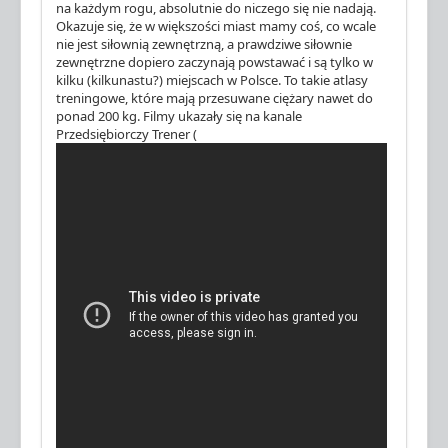
na każdym rogu, absolutnie do niczego się nie nadają.
Okazuje się, że w większości miast mamy coś, co wcale
nie jest siłownią zewnętrzną, a prawdziwe siłownie
zewnętrzne dopiero zaczynają powstawać i są tylko w
kilku (kilkunastu?) miejscach w Polsce. To takie atlasy
treningowe, które mają przesuwane ciężary nawet do
ponad 200 kg. Filmy ukazały się na kanale
Przedsiębiorczy Trener (