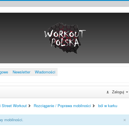
ngowe
Newsletter
Wiadomości
Zaloguj
i Street Workout
Rozciąganie / Poprawa mobilności
ból w karku
×
wy mobilności.