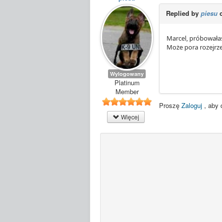
Replied by
piesu
o
Marcel, próbowała
Może pora rozejrz
Wylogowany
Platinum
Member
Proszę
Zaloguj
, aby 
Więcej