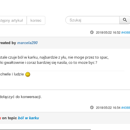
tępny artykuł
koniec
2018/05/22 16:52
#4088
reated by
marcela290
tale czuje ból w karku, najbardzie z yłu, nie moge przez to spac,
i gwałtownie i coraz bardziej się nasila, co to moze byc ?
chwile i ludzie
dołączyć do konwersacji.
2018/05/22 16:54
#4088
k
on topic
ból w karku