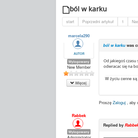
ból w karku
start
Poprzedni artykuł
1
Nas
marcela290
ból w karku
was c
AUTOR
Od jakiegoś czasu s
Wylogowany
odwracac się na bok
New Member
W życiu cenne są 
Więcej
Proszę
Zaloguj
, aby 
Rabbek
Replied by
Rabbe
Wylogowany
Administrator