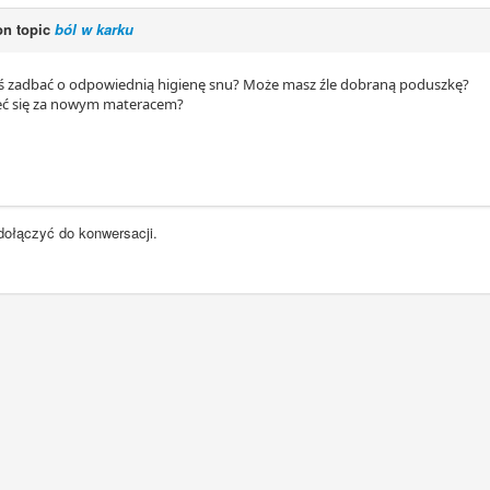
n topic
ból w karku
ś zadbać o odpowiednią higienę snu? Może masz źle dobraną poduszkę?
eć się za nowym materacem?
dołączyć do konwersacji.