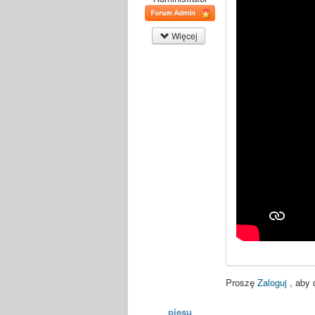
Więcej
Proszę
Zaloguj
, aby 
piesu