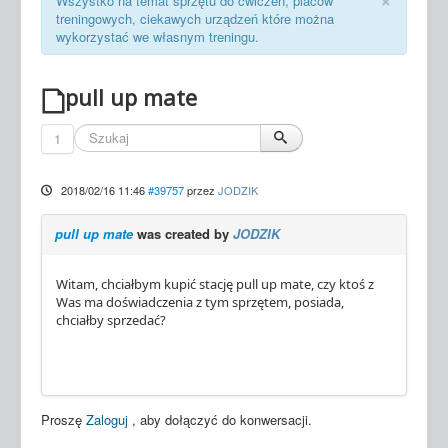
Wszystko na temat sprzętu do ćwiczeń, placów
Mapy treningowe
treningowych, ciekawych urządzeń które można
wykorzystać we własnym treningu.
Newsletter
pull up mate
Wiadomości
1
2018/02/16 11:46
#39757
przez
JODZIK
pull up mate
was created by
JODZIK
Witam, chciałbym kupić stację pull up mate, czy ktoś z
Was ma doświadczenia z tym sprzętem, posiada,
chciałby sprzedać?
Proszę
Zaloguj
, aby dołączyć do konwersacji.