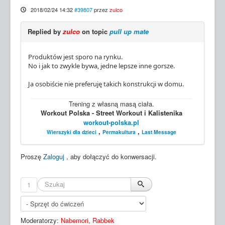
2018/02/24 14:32
#39807
przez
zulco
Replied by
zulco
on topic
pull up mate
Produktów jest sporo na rynku.
No i jak to zwykle bywa, jedne lepsze inne gorsze.
Ja osobiście nie preferuję takich konstrukcji w domu.
Trening z własną masą ciała.
Workout Polska - Street Workout i Kalistenika
workout-polska.pl
,
,
Wierszyki dla dzieci
Permakultura
Last Message
Proszę
Zaloguj
, aby dołączyć do konwersacji.
1
Moderatorzy:
Nabemori
,
Rabbek