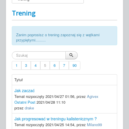
Mapy treningowe
Trening
Newsletter
Wiadomości
Zanim poprosisz o trening zapoznaj się z wątkami
przypiętymi.........
1
3
4
5
6
7
90
Tytuł
Jak zaczać
Temat rozpoczęty 2021/04/27 01:56, przez
Agivex
Ostatni Post
2021/04/28 11:10
przez
drake
Jak progresować w treningu kalistenicznym ?
Temat rozpoczęty 2021/04/25 14:54, przez
Milano99