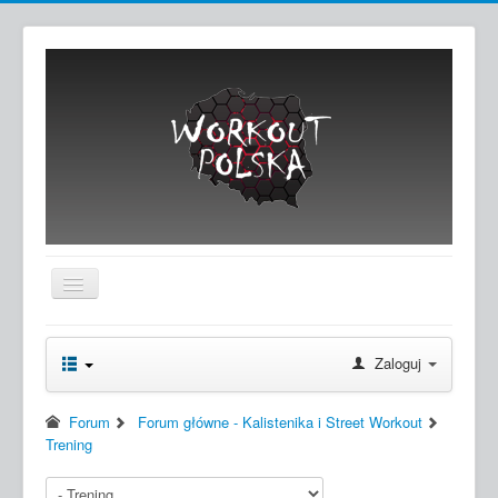
Przełącz
nawigację
Home
Zaloguj
Forum
Forum
Forum główne - Kalistenika i Street Workout
Trening
Artykuły